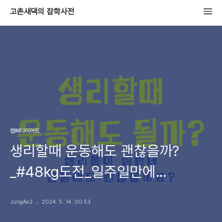
고촌새댁의 잡학사전
햅삐다이어트
생리할때 운동해도 괜찮을까?
_#48kg도전_일주일만에
3~4kg감량_(재도전)
JungAe2
2024. 5. 14. 00:53