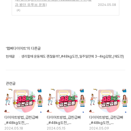
과 봤던 유투브 운동)
2024.05.08
(4)
'햅삐다이어트'의 다른글
현재글
생리할때 운동해도 괜찮을까?_#48kg도전_일주일만에 3~4kg감량_(재도전)
관련글
다이어트방법_급찐급빠
다이어트방법_급찐급빠
다이어트방법_급찐급빠
_#48kg도전_
_#48kg도전_
_#48kg도전_
일주일만에3~4kg 감량
일주일만에3~4kg 감량
일주일만에3~4kg 감량
2024.05.18
2024.05.15
2024.05.09