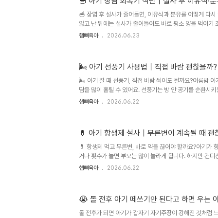
🥣 아기 장염 회복기 식단｜설사 후 이유식·분
쪽도 습해 보이고, 목이나 팔 접히는 부위가 빨갛게 올라오
스럽게 이런 생각이 들어요.“하루에 한 번은 꼭 씻겨야 하나?
🥣 장염 후 설사가 줄어들면, 이유식과 분유를 어떻게 다
앓고 난 뒤에는 설사가 줄어들어도 바로 평소 양을 먹이기 
적게 먹이거나 분유를 과하게 줄이면 회복이 늦어질 수 있
햅삐육아
2026.06.23
량을 먼저 확인하고, 평소 먹던 익숙한 음식부터 부드럽게 
칠에 걸쳐 천천히 원래 양으로 돌리는 것이 좋습니다.아기가
음이 정말 불안해집니다.처음에는 설사를 멈추는 것이 가장
🌬️ 아기 선풍기 사용법｜직접 바람 괜찮을까?
나 분유도 못 먹을까 봐 걱정됩니다.그런데 설사가 조금 줄
돼요.“이유식을 다시 먹여도 되나?” “분유는 원래 양으로 줘
🌬️ 아기 잘 때 선풍기, 직접 바람 쐬어도 될까요?여름밤 
나?” ..
땀을 많이 흘릴 수 있어요. 선풍기는 방 안 공기를 순환시키
이나 몸에 바람이 계속 직접 닿게 하는 방식은 피하는 것이
햅삐육아
2026.06.22
바람을 보내고, 회전 모드와 타이머를 활용해 방 전체가 
것이 핵심입니다.여름밤이 되면 아기 수면 환경이 정말 고
너무 추울까 걱정되고, 안 틀자니 아기가 땀을 흘리고 뒤척
💊 아기 항생제 설사｜무른변이 계속될 때 괜
이 아기에게 닿아도 되는지 불안해집니다.특히 돌 전후 아기
꾸고, 이불을 덮어도 걷어차고, 땀이 나면 머리와 목 뒤가 금
💊 항생제 먹고 무른변, 바로 약을 끊어야 할까요?아기가 
거나 횟수가 늘면 부모는 많이 놀라게 됩니다. 하지만 컨디션
지되고, 소변량이 줄지 않는다면 가벼운 항생제 관련 무른변
햅삐육아
2026.06.22
아지거나, 피·점액변, 고열, 심한 복통, 구토, 소변량 감소,
로 보지 말고 병원 상담이 필요합니다. 항생제는 임의로 중
저 확인하는 것이 안전합니다.아기가 감기, 중이염, 기관지염
😭 돌 전후 아기 떼쓰기안 된다고 하면 우는 
제를 처방받고 나면 변이 갑자기 묽어지는 경우가 있습니다
나, 하루 1~2번 보던 변을 3~4번 보거나, 기저귀에 묻어나
돌 전후가 되면 아기가 갑자기 자기주장이 강해진 것처럼 