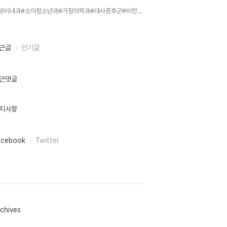
내분비내과#소아청소년과#가정의학과#대사증후군#비만#고혈압#고지혈증#심혈관질환#고혈당#,
근글
인기글
근댓글
지사항
acebook
Twitter
chives