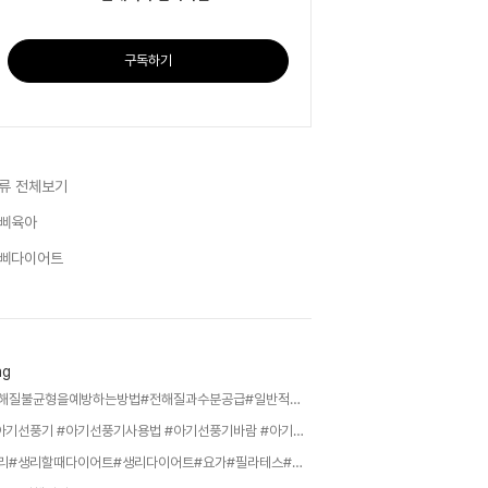
구독하기
류 전체보기
삐육아
삐다이어트
ag
전해질불균형을예방하는방법#전해질과수분공급#일반적인전해질불균형#,
#아기선풍기 #아기선풍기사용법 #아기선풍기바람 #아기선풍기직접바람 #아기선풍기직바람 #아기선풍기직접쐬기 #아기선풍기괜찮을까 #아기선풍기괜찮나요 #아기선풍기틀어도되나요 #아기선풍기주의 #아기선풍기안전 #아기선풍기위험 #아기선풍기감기 #아기선풍기기침 #아기선풍기콧물 #아기선풍기코막힘 #아기선풍기건조 #아기선풍기목감기 #아기선풍기배탈 #아기선풍기밤새 #아기선풍기밤새틀어도되나요 #아기선풍기켜고자도되나요 #아기잘때선풍기 #아기잘때선풍기바람 #아기수면선풍기 #아기,
생리#생리할때다이어트#생리다이어트#요가#필라테스#붓기#부종#건강#건강다이어트#피티#다이어트식단#생리#마법#마법걸린날,