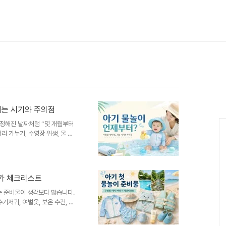
되는 시기와 주의점
 정해진 날짜처럼 “몇 개월부터
리 가누기, 수영장 위생, 물 온
요합니다. 보통은 생후 6개월 전
 많고, 정식 수영 강습은 첫돌
영장, 키즈풀, 풀빌라, 펜션 수
 먼저 드는 고민이 있습니다.“아
닷가 체크리스트
까?”“염소물이 피부에 자극되지
먹으면 어떻게 하지?”“얼마나..
이는 준비물이 생각보다 많습니다.
기저귀, 여벌옷, 보온 수건, 물
함께 준비해야 해요. 특히 수영장,
로 준비물을 나눠 체크하는 것이