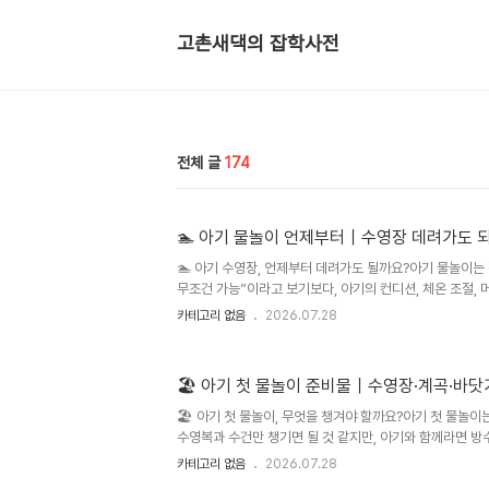
고촌새댁의 잡학사전
전체 글
174
🏊 아기 물놀이 언제부터｜수영장 데려가도 
🏊 아기 수영장, 언제부터 데려가도 될까요?아기 물놀이는
무조건 가능”이라고 보기보다, 아기의 컨디션, 체온 조절, 머
도, 보호자의 밀착 관찰이 함께 준비됐는지를 보는 것이 중
카테고리 없음
2026.07.28
후부터 짧고 가볍게 물에 적응하는 방식으로 시작하는 경우가
이후부터 고려하는 것이 일반적입니다.여름이 되면 아기와 수
영장을 계획하게 됩니다.그런데 막상 데려가려고 하면 가장
🏖️ 아기 첫 물놀이 준비물｜수영장·계곡·바
기 물놀이는 몇 개월부터 가능할까?”“수영장 물은 괜찮을
는 않을까?”“물놀이 기저귀는 꼭 필요할까?”“아기가 물을 
🏖️ 아기 첫 물놀이, 무엇을 챙겨야 할까요?아기 첫 물놀
수영복과 수건만 챙기면 될 것 같지만, 아기와 함께라면 방수
컵, 간식, 선크림, 모자, 구명조끼, 비상약, 씻길 용품까지 
카테고리 없음
2026.07.28
계곡, 바닷가는 각각 위험 포인트가 다르기 때문에 장소별