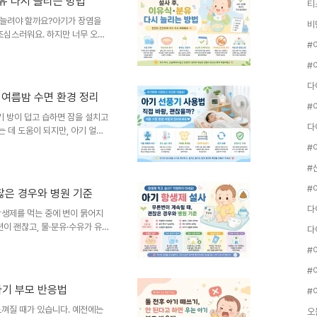
유 다시 늘리는 방법
티
기도 합니다.이럴 때 엄마는 자연
” “땀 많이 흘리면..
시 늘려야 할까요?아기가 장염을
조심스러워요. 하지만 너무 오래
습니다. 회복기에는 수분과 소변
시작해 이유식·유아식·분유를 며
 장염으로 설사를 하면 엄마 마
 걱정이고, 구토가 있으면 물이
 여름밤 수면 환경 정리
어든 뒤에도 또 다른 고민이 시작
도 될까?” “죽만 먹여야 하
아기 방이 덥고 습하면 잠을 설치고
는 데 도움이 되지만, 아기 얼굴
 좋습니다. 벽이나 천장 쪽으로
은은하게 시원해지도록 사용하는
민됩니다.에어컨을 계속 틀자니
이고, 선풍기를 틀자니 직접 바람
찮은 경우와 병원 기준
는 잠자는 동안 자세를 많이 바
방 젖기도 해요.엄마 입장..
항생제를 먹는 중에 변이 묽어지
이 괜찮고, 물·분유·수유가 유
일 수 있어요. 다만 물설사가 잦
 축 처짐이 있다면 단순 무른변으
단하지 말고 처방받은 병원에 먼
, 폐렴, 요로감염 등으로 항생
아기 부모 반응법
.평소보다 변 냄새가 달라지거
는 변이 묽고 퍼지는 느낌..
느껴질 때가 있습니다. 예전에는
오