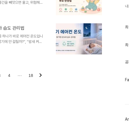
물건을 빼앗으면 울고, 위험해서
“벌써 고집이 생긴 건가?”, “이
도 안 되는 건 안 된다고 해야 하
아기의 떼쓰기와 울음은 단순히 말
정에 가깝습니다. 아직 말로 정확
최
최
와 습도 관리법
 원하는 것이 막혔을 때 울음으
근
아기가 “안 돼”..
글
중 하나가 바로 에어컨 온도입니
과
감기에 안 걸릴까?”, “밤새 켜도
인
최
어른보다 체온 조절이 미숙하고,
기
수면 환경을 더 세심하게 봐줘야
글
 보는 것이 아니라 실제 방 온
공
는 것이 중요합니다. 핵심만 먼저
직접 찬바람을 맞지 않게 하고,
는 것이 좋습니다. ..
3
4
···
18
페
F
이
스
북
트
위
터
플
러
Ar
그
인