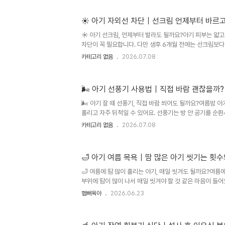
좋습니다.여름이 되면 아기와 첫 물놀이를 계획하게 됩니다.수
풀빌라, 펜션 수영장까지 선택지는 많지만 막상 짐을 싸려고
☀️ 아기 자외선 차단｜선크림 언제부터 바르
갈립니다.“방수기저귀는 꼭 필요한가?”“일반 기저귀를 입
수영장에서도 필요할까?”“계곡은 물이 차가운데 들어가도 될
☀️ 아기 선크림, 언제부터 발라도 될까요?아기 피부는 얇고
차단이 꼭 필요합니다. 다만 생후 6개월 전에는 선크림보다 
햇빛을 피하는 것이 우선이고, 생후 6개월 이후부터는 노
카테고리 없음
2026.07.08
용할 수 있습니다. 선크림은 바르는 것만큼 외출 후 깨끗하
요해요.여름이 되면 아기 외출 준비물이 확 늘어납니다.물컵,
야 하고, 햇빛이 강한 날에는 선크림까지 고민하게 됩니다
🌬️ 아기 선풍기 사용법｜직접 바람 괜찮을까?
바르려고 하면 헷갈리는 부분이 많습니다.“아기 선크림은 
6개월 전에는 정말 바르면 안 되나?”“무기자차가 좋다는데 
🌬️ 아기 잘 때 선풍기, 직접 바람 쐬어도 될까요?여름밤 
흘리고 자주 뒤척일 수 있어요. 선풍기는 방 안 공기를 순환
얼굴이나 몸에 바람이 계속 직접 닿게 하는 방식은 피하는 
카테고리 없음
2026.07.08
게 바람을 맞히는 용도보다 방 전체 공기를 부드럽게 움직
핵심입니다.여름밤이 되면 아기 수면 환경이 정말 고민됩니
추울까 걱정되고, 안 틀자니 방이 후끈해서 아기가 땀을 많
🛁 아기 여름 목욕｜땀 많은 아기 씻기는 횟수
게 되는데, 막상 틀고 나면 또 고민이 생깁니다.“아기에게 
까?”“얼굴 쪽으로 바람이 가면 감기 걸리는 건 아닐까?”“밤
🛁 여름에 땀 많이 흘리는 아기, 매일 씻겨도 될까요?여름에는
부위에 땀이 많이 나서 매일 씻겨야 할 것 같은 마음이 들어
래 씻기면 피부가 더 건조해질 수 있습니다. 땀을 많이 흘린
햅삐육아
2026.06.23
정으로 땀을 씻어내고, 바디워시는 꼭 필요한 부위 위주로 
르기 전에 보습제를 발라주는 것이 핵심입니다.여름이 되면
니다.낮잠 자고 일어나면 머리카락이 땀으로 젖어 있고, 목 