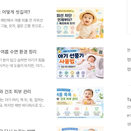
영장, 키즈풀, 계곡, 바닷가,
 하면 무엇부터 챙겨야 할지 헷
고 어떻게 씻길까?
히면 안 되나?”“아기 구명조끼는
까?”“바닷물은 ..
 예민해서 여름 외출 전 자외선
그늘, 모자, 얇은 긴팔 옷으로
출되는 피부에 아기용 선크림을 사
게 씻어내고 보습하는 과정도 중
 모자, 여벌옷, 기저귀도 챙겨
.그런데 막상 아기에게 선크림을
분
 여름 수면 환경 정리
몇 개월부터 발라도 될까?”“생후
무슨 뜻이지?”“얼굴에도 발라..
햅
아기 방이 덥고 습하면 아기가 땀을
시키는 데 도움이 되지만, 아기
햅
것이 좋습니다. 선풍기는 아기에
이게 하는 용도로 사용하는 것이
다.에어컨을 계속 틀자니 너무
이 흘립니다.그래서 선풍기를 켜
와 건조 피부 관리
선풍기 바람이 직접 닿아도 될
새 틀어도 괜찮을까?”“에어..
T
 아기 머리, 목 뒤, 등, 접히는
요. 하지만 매번 바디워시로 오
 날에는 짧은 물샤워나 부분 세
사용하며, 목욕 후에는 피부가 마
 아기 목욕 횟수가 정말 고민됩
뒤와 등은 축축하고, 기저귀 안