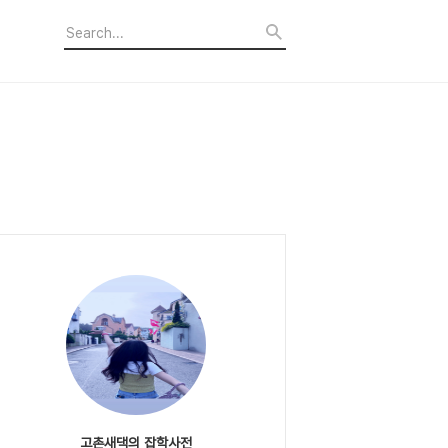
고촌새댁의 잡학사전