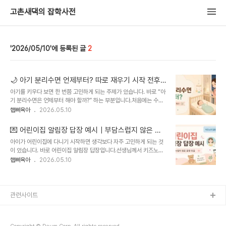
고촌새댁의 잡학사전
2026/05/10
2
🌙 아기 분리수면 언제부터? 따로 재우기 시작 전후
체크할 것
아기를 키우다 보면 한 번쯤 고민하게 되는 주제가 있습니다. 바로 “아
기 분리수면은 언제부터 해야 할까?” 하는 부분입니다.처음에는 수유
와 밤중 케어 때문에 같은 방에서 재우는 것이 편하지만, 아기가 점점
햅삐육아
2026.05.10
크면서 부모의 인기척에 자주 깨거나, 엄마 손을 잡고 자려 하거나, 밤
중에 자주 깨는 일이 반복되면 분리수면을 고민하게 됩니다.하지만 분
💌 어린이집 알림장 답장 예시｜부담스럽지 않은 문
리수면은 단순히 “몇 개월부터 해야 한다”로 정할 수 있는 문제가 아닙
장 모음
아이가 어린이집에 다니기 시작하면 생각보다 자주 고민하게 되는 것
니다. 아기 월령, 수면 환경, 부모의 준비도, 아기 기질, 밤중 케어 가능
이 있습니다. 바로 어린이집 알림장 답장입니다.선생님께서 키즈노트
여부를 함께 봐야 합니다.오늘은 아기 분리수면 언제부터 가능한지, 그
나 알림장에 아이의 하루를 정성스럽게 적어주시면 감사한 마음이 들
햅삐육아
2026.05.10
리고 분리수면 시작 전후에 꼭 체크할 것을 현실적으로 정리해보겠습
지만, 막상 답장을 쓰려고 하면 괜히 부담스럽게 느껴질 때가 있습니
니다.이 글은 이런 분께 추천해요아기 분리수면 시작 시기가 궁금한 분
다.“너무 길게 쓰면 선생님이 부담스러우실까?”, “짧게 쓰면 성의 없어
돌 전후 아기 따로 재우..
보일까?”, “감사 인사는 매번 해도 괜찮을까?” 같은 생각이 들더라고
요.오늘은 어린이집 알림장 답장 예시를 상황별로 정리해보려고 합니
관련사이트
다. 너무 과하지 않으면서도 따뜻하게 마음을 전할 수 있는 문장 위주
로 모아봤습니다.이 글은 이런 분께 추천해요어린이집 알림장 답장을
어떻게 써야 할지 고민인 분키즈노트 답장 문구가 매번 비슷해서 고민