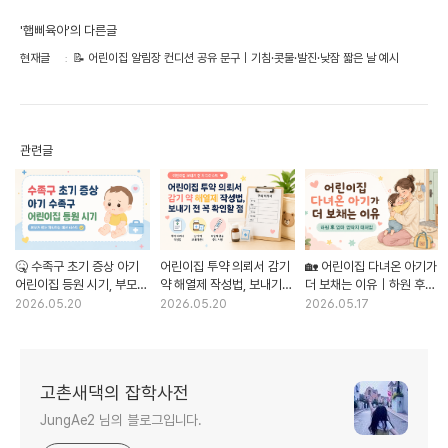
'햅삐육아'의 다른글
현재글
📝 어린이집 알림장 컨디션 공유 문구｜기침·콧물·발진·낮잠 짧은 날 예시
관련글
🤒 수족구 초기 증상 아기
어린이집 투약 의뢰서 감기
🏡 어린이집 다녀온 아기가
어린이집 등원 시기, 부모가
약 해열제 작성법, 보내기
더 보채는 이유｜하원 후
먼저 확인할 체크 리스트
전 꼭 확인할 점
엄마 껌딱지 대처법
2026.05.20
2026.05.20
2026.05.17
고촌새댁의 잡학사전
JungAe2 님의 블로그입니다.