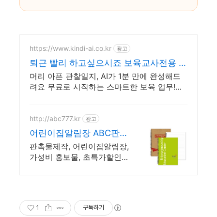
https://www.kindi-ai.co.kr
광고
퇴근 빨리 하고싶으시죠 보육교사전용 AI
비서
머리 아픈 관찰일지, AI가 1분 만에 완성해드
려요 무료로 시작하는 스마트한 보육 업무!
KindiAI로 업무 스트레스 날려보세요
http://abc777.kr
광고
어린이집알림장 ABC판촉
물 기업/관공서 후결제
판촉물제작, 어린이집알림장,
가성비 홍보물, 초특가할인,
소량/대량, 단체선물전문
1
구독하기