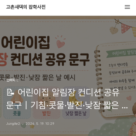
고촌새댁의 잡학사전
햅삐육아
📝 어린이집 알림장 컨디션 공유
문구｜기침·콧물·발진·낮잠 짧은 날
예시
JungAe2
2026. 5. 19. 10:29