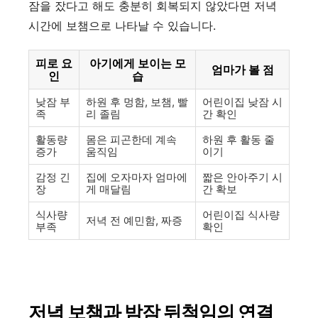
잠을 잤다고 해도 충분히 회복되지 않았다면 저녁
시간에 보챔으로 나타날 수 있습니다.
피로 요
아기에게 보이는 모
엄마가 볼 점
인
습
낮잠 부
하원 후 멍함, 보챔, 빨
어린이집 낮잠 시
족
리 졸림
간 확인
활동량
몸은 피곤한데 계속
하원 후 활동 줄
증가
움직임
이기
감정 긴
집에 오자마자 엄마에
짧은 안아주기 시
장
게 매달림
간 확보
식사량
어린이집 식사량
저녁 전 예민함, 짜증
부족
확인
저녁 보챔과 밤잠 뒤척임의 연결