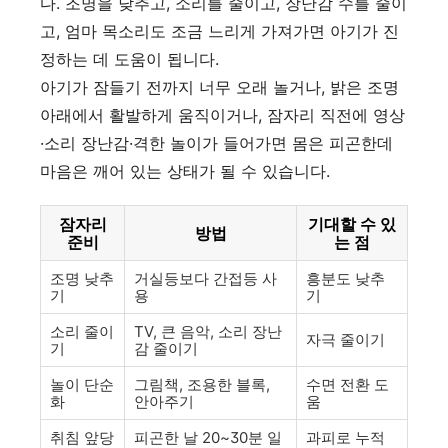
다. 조명을 낮추고, 소리를 줄이고, 장난감 수를 줄이
고, 엄마 목소리도 조금 느리게 가져가면 아기가 진
정하는 데 도움이 됩니다.
아기가 잠들기 전까지 너무 오래 놀거나, 밝은 조명
아래에서 활발하게 움직이거나, 잠자리 직전에 영상
·소리 장난감·격한 놀이가 들어가면 몸은 피곤한데
마음은 깨어 있는 상태가 될 수 있습니다.
잠자리
기대할 수 있
방법
준비
는 점
조명 낮추
거실등보다 간접등 사
흥분도 낮추
기
용
기
소리 줄이
TV, 큰 음악, 소리 장난
자극 줄이기
기
감 줄이기
놀이 단순
그림책, 조용한 블록,
수면 전환 도
화
안아주기
움
취침 앞당
피곤한 날 20~30분 일
과피로 누적