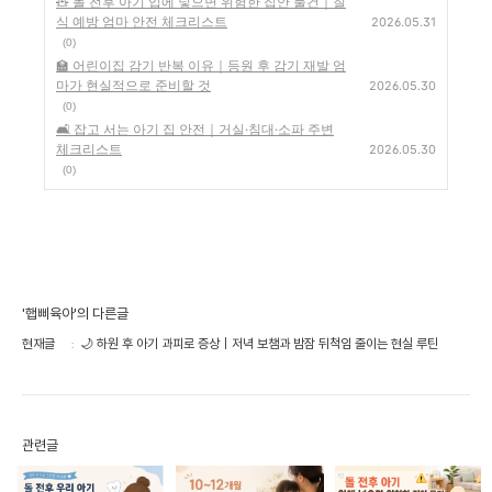
🧸 돌 전후 아기 입에 넣으면 위험한 집안 물건｜질
식 예방 엄마 안전 체크리스트
2026.05.31
(0)
🏫 어린이집 감기 반복 이유｜등원 후 감기 재발 엄
마가 현실적으로 준비할 것
2026.05.30
(0)
🛋️ 잡고 서는 아기 집 안전｜거실·침대·소파 주변
체크리스트
2026.05.30
(0)
'햅삐육아'의 다른글
현재글
🌙 하원 후 아기 과피로 증상｜저녁 보챔과 밤잠 뒤척임 줄이는 현실 루틴
관련글