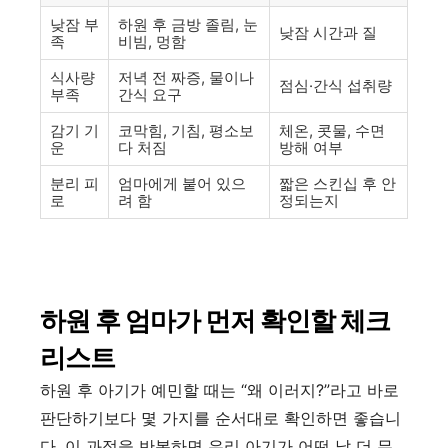
낮잠 부
하원 후 금방 졸림, 눈
낮잠 시간과 질
족
비빔, 멍함
식사량
저녁 전 짜증, 물이나
점심·간식 섭취량
부족
간식 요구
감기 기
코막힘, 기침, 평소보
체온, 콧물, 수면
운
다 처짐
방해 여부
분리 피
엄마에게 붙어 있으
짧은 스킨십 후 안
로
려 함
정되는지
하원 후 엄마가 먼저 확인할 체크
리스트
하원 후 아기가 예민할 때는 “왜 이러지?”라고 바로
판단하기보다 몇 가지를 순서대로 확인하면 좋습니
다. 이 과정을 반복하면 우리 아기가 어떤 날 더 무