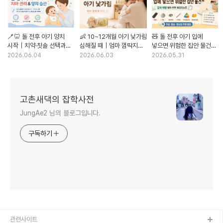
🪥🦷 돌 전후 아기 양치
👶 10~12개월 아기 낯가림
🧸 돌 전후 아기 입에
시작｜치약·칫솔 선택과
심해질 때｜엄마 껌딱지
넣으면 위험한 집안 물건｜
양치 거부 대처법
시기 분리불안 대처법
질식 예방 엄마 안전
2026.06.04
2026.06.03
2026.05.31
체크리스트
고촌새댁의 잡학사전
JungAe2 님의 블로그입니다.
구독하기
관련사이트