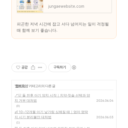
jungaewebsite.com
피곤한 저녁 시간에 잡고 서다 넘어지는 일이 걱정될
때 함께 보기 좋습니다.
공감
구독하기
'
햅삐육아
' 카테고리의 다른 글
🪥🦷 돌 전후 아기 양치 시작｜치약·칫솔 선택과 양
치 거부 대처법
2026.06.04
(0)
👶 10~12개월 아기 낯가림 심해질 때｜엄마 껌딱
지 시기 분리불안 대처법
2026.06.03
(1)