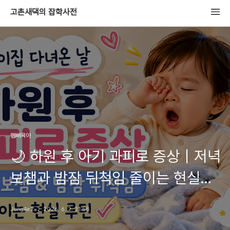
고촌새댁의 잡학사전
햅삐육아
🌙 하원 후 아기 과피로 증상｜저녁
보챔과 밤잠 뒤척임 줄이는 현실
루틴
JungAe2
2026. 6. 2. 21:58