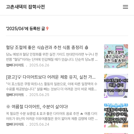
고촌새댁의 잡학사전
2025/06
9
혈당 조절에 좋은 식습관과 추천 식품 총정리 🩸
당뇨 예방과 혈당 안정화를 위한 실전 가이드 현대인이라면 누구나 한
번쯤 “혈당”이라는 단어에 민감해질 때가 있습니다. 단순히 당뇨병 환
자뿐만 아니라, 다이어트 중이거나 피로를 자주 느끼는 사람, 가족력
햅삐다이어트
2025.06.26
때문에 혈당에 신경 쓰는 사람도 많죠.오늘은 혈당 조절을 위한 실질적
인 식습관 팁과 함께 추천 식품 리스트를 정리해볼게요. 🔍 혈당 조절
[광고]💡 다이어트보다 어려운 체중 유지, 실천 가능
이 왜 중요한가요?혈당은 말 그대로 혈액 속에 포함된 포도당의 농도
한 루틴과 추천템은?
"이 포스팅은 쿠팡 파트너스 활동의 일환으로, 이에 따른 일정액의 수
를 말합니다. 우리가 음식을 먹으면 탄수화물이 분해되어 포도당이 혈
수료를 제공받습니다." 살을 빼는 것보다 더 어려운 것이 바로 체중을
액 속으로 들어가고, 이 포도당을 인슐린이 세포로 옮겨 에너지로 사용
유지하는 것입니다. 특히 다이어트를 끝낸 후 요요 없이 건강한 몸을
햅삐다이어트
2025.06.25
하게 됩니다.하지만 이런 과정이 원활하지 않으면 혈당이 급상승하거
유지하려면 식습관, 운동 습관, 스트레스 관리 세 가지 축을 반드시 잡
나, 제대로 낮아지지 않아서 건강에 심각한 문제를 일으킬 수 있어요.
아야 해요.이 글에서는 지속 가능한 체중 관리 루틴과 함께, 일상 속에
급격한 혈당 상승 → 인슐린 과다 ..
🌞 여름철 다이어트, 수분이 살이다!
서 바로 실천할 수 있는 팁, 그리고 실제로 도움되는 추천 제품들까지
꼭 필요한 수분 보충법 & 효과 좋은 다이어트 음료 추천 🔥 여름 다이
함께 소개할게요.🍽️ PART 1. 체중 유지를 위한 건강한 식습관체중 유
어트가 유난히 어려운 이유여름철은 옷이 얇아져 체중 감량에 대한 의
지를 위한 식단은 단순히 "적게 먹는 것"이 아니라, 균형 있게 영양소
지가 강해지는 계절입니다. 하지만 동시에 다이어트 실패율도 높은 계
햅삐다이어트
2025.06.24
를 섭취하고 꾸준히 유지하는 식사 패턴을 만드는 것이 핵심입니다.✅
절이라는 사실, 알고 계셨나요?그 이유는 크게 3가지입니다:땀 배출로
1. 식사 시간과 간격 지키기하루 3끼를 일정한 시간에 먹는 것이 대