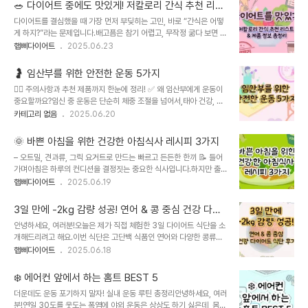
인한 수분 부족입맛 저하로 인한 영양 불균형더위로 인한 운동 기피그
사..
🥗 다이어트 중에도 맛있게! 저칼로리 간식 추천 리스
중에서도 '수분 부족'은 여름 다이어트의 가장 큰 적입니다. 제대로 물
트 & 제품 정보 총정리
다이어트를 결심했을 때 가장 먼저 부딪히는 고민, 바로 “간식은 어떻
을 마시지 않으면 체내 순환이 떨어지고, 대사 기능도 떨어져 체지방이
게 하지?”라는 문제입니다.배고픔은 참기 어렵고, 무작정 굶다 보면 오
잘 안 빠지는 몸이 되기 때문이죠. 💧 다이어트 중 수분이 부족하면 생
히려 폭식의 유혹에 빠지기 쉽죠.그래서 오늘은 다이어트 중에도 부담
햅삐다이어트
2025.06.23
기는 문제들✅ 기초대사량 저하: 물은 대사 작용에 꼭 필요합니다. 수
없이 먹을 수 있는 저칼로리 간식과 실제 추천 제품들을 소개해 드릴게
분이 부족하면 체지방 연소도 더뎌집니다.✅ 허기를 유발: 갈증을 배고
요.군것질하고 싶을 때마다 참고해 보세요!이전 포스팅에서도 TOP5
픔으로 착각해 불필요한..
🤰 임산부를 위한 안전한 운동 5가지
간식들 추가로 올려 둔 게 있는데, 그 글도 함께 참고해서 보시면 좋을
🧘‍♀️ 주의사항과 추천 제품까지 한눈에 정리! ✅ 왜 임산부에게 운동이
것 같아요~!^^ 🍿 1. 다이어트 중 간식을 먹어도 괜찮을까?많은 사람
중요할까요?임신 중 운동은 단순히 체중 조절을 넘어서,태아 건강, 분
들이 "다이어트 = 간식 금지"라고 생각하지만, 적절한 간식은 오히려
만 준비, 산후 회복까지 이어지는 중요한 자기관리입니다.무리하지 않
카테고리 없음
2025.06.20
도움이 될 수 있습니다.간식의 목적은 과식 방지, 스트레스 해소, 식사
는 선에서의 꾸준한 운동은 다음과 같은 효과가 있어요:혈액순환 개선
사이의 허기 조절입니다.특히 GI 수치가 낮고 단백질, 식이섬유가 풍
→ 부종, 변비 완화근력 유지 → 출산 시 체력 보완자세 교정 → 요통
부한 간식은 ..
🌞 바쁜 아침을 위한 건강한 아침식사 레시피 3가지
감소기분 안정 → 산전 우울 예방수면 질 개선하지만, 모든 운동이 안
– 오트밀, 견과류, 그릭 요거트로 만드는 빠르고 든든한 한끼 📝 들어
전한 건 아니기 때문에임산부에게 적합한 운동만 골라서,안전수칙과
가며아침은 하루의 컨디션을 결정짓는 중요한 식사입니다.하지만 출
함께 해야 해요! 🧘‍♀️ 1. 걷기 운동 (파워 워킹 X)✔️ 설명가장 기본적이
근 준비, 아이 등교 준비 등으로 아침은 늘 시간과의 싸움이죠.그래서
햅삐다이어트
2025.06.19
지만 효과적인 운동!산책처럼 30분 내외로 가볍게 걷기만 해도 충분
준비했습니다!간단하게 만들 수 있고영양은 풍부하면서맛도 만족스러
한 유산소 효과를 얻을 수 있어요.특히 식후 30분 후 걷기는 혈당 조
운“오트밀, 견과류, 그릭 요거트” 이 세 가지 재료를 활용한 초간단 건
절에도..
3일 만에 -2kg 감량 성공! 연어 & 콩 중심 건강 다이
강 아침식사 레시피 3가지를 소개할게요. 🥣 1. 꿀&계피 오트밀죽 (따
어트 식단 후기
안녕하세요, 여러분!오늘은 제가 직접 체험한 3일 다이어트 식단을 소
뜻하게 먹는 아침 에너지)✅ 사용 재료귀리 오트밀 50g우유 또는 두
개해드리려고 해요.이번 식단은 고단백 식품인 연어와 다양한 콩류를
유 200ml꿀 1 작은 술계피 가루 약간바나나 또는 블루베리 (선택)🍽️
중심으로 한 건강한 다이어트 방법입니다.짧은 기간에 체중 감량은 물
햅삐다이어트
2025.06.18
만드는 방법냄비에 우유(또는 두유)와 오트밀을 넣고 중약불로 끓입니
론, 몸 상태도 확실히 좋아지는 경험을 했기에 자신 있게 추천드려요.1.
다.끓기 시작하면 5분 정도 저어가며 걸쭉하게 끓입니다.불을 끄고 꿀
3일 다이어트, 왜 연어와 콩인가?연어는 단순히 맛있는 생선이 아니라
을 넣고 섞습니다.마..
❄️ 에어컨 앞에서 하는 홈트 BEST 5
오메가-3 지방산과 고품질 단백질의 훌륭한 공급원입니다.오메가-3
더운데도 운동 포기하지 말자! 실내 운동 루틴 총정리안녕하세요, 여러
지방산은 체내 염증을 줄여주고 혈액 순환을 개선해주며, 다이어트 중
분!연일 30도를 웃도는 폭염에 야외 운동은 상상도 하기 싫은데, 몸
흔히 겪는 피부 건조도 완화해줘요.또한 단백질이 풍부해 근육량을 유